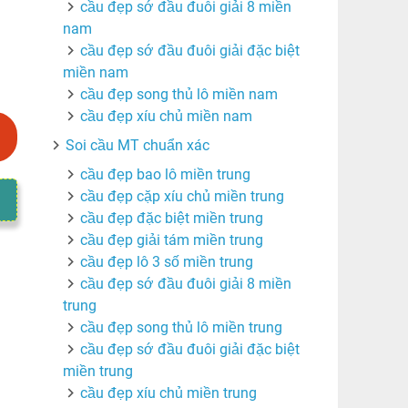
cầu đẹp sớ đầu đuôi giải 8 miền
nam
cầu đẹp sớ đầu đuôi giải đặc biệt
miền nam
cầu đẹp song thủ lô miền nam
cầu đẹp xíu chủ miền nam
Soi cầu MT chuẩn xác
cầu đẹp bao lô miền trung
cầu đẹp cặp xíu chủ miền trung
cầu đẹp đặc biệt miền trung
cầu đẹp giải tám miền trung
cầu đẹp lô 3 số miền trung
cầu đẹp sớ đầu đuôi giải 8 miền
trung
cầu đẹp song thủ lô miền trung
cầu đẹp sớ đầu đuôi giải đặc biệt
miền trung
cầu đẹp xíu chủ miền trung