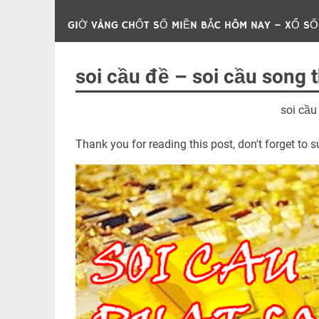
GIỜ VÀNG CHỐT SỐ MIỀN BẮC HÔM NAY – XỔ SỐ
soi cầu đề – soi cầu song 
soi cầu
Thank you for reading this post, don't forget to s