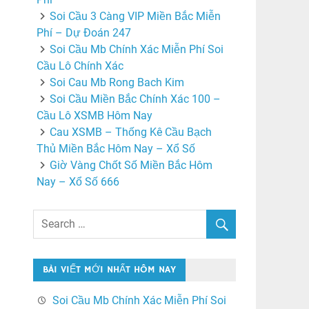
Soi Cầu 3 Càng VIP Miền Bắc Miễn
Phí – Dự Đoán 247
Soi Cầu Mb Chính Xác Miễn Phí Soi
Cầu Lô Chính Xác
Soi Cau Mb Rong Bach Kim
Soi Cầu Miền Bắc Chính Xác 100 –
Cầu Lô XSMB Hôm Nay
Cau XSMB – Thống Kê Cầu Bạch
Thủ Miền Bắc Hôm Nay – Xổ Số
Giờ Vàng Chốt Số Miền Bắc Hôm
Nay – Xổ Số 666
BÀI VIẾT MỚI NHẤT HÔM NAY
Soi Cầu Mb Chính Xác Miễn Phí Soi