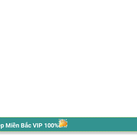
p Miền Bắc VIP 100%