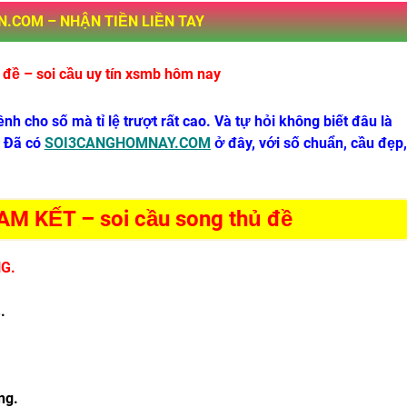
.COM – NHẬN TIỀN LIỀN TAY
 đề – soi cầu uy tín xsmb hôm nay
h cho số mà tỉ lệ trượt rất cao. Và tự hỏi không biết đâu là
? Đã có
SOI3CANGHOMNAY.COM
ở đây, với số chuẩn, cầu đẹp,
M KẾT – soi cầu song thủ đề
G.
.
ng.