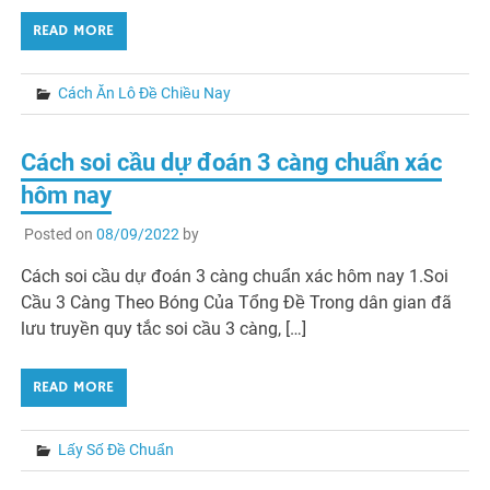
READ MORE
Cách Ăn Lô Đề Chiều Nay
Cách soi cầu dự đoán 3 càng chuẩn xác
hôm nay
Posted on
08/09/2022
by
Cách soi cầu dự đoán 3 càng chuẩn xác hôm nay 1.Soi
Cầu 3 Càng Theo Bóng Của Tổng Đề Trong dân gian đã
lưu truyền quy tắc soi cầu 3 càng, […]
READ MORE
Lấy Số Đề Chuẩn