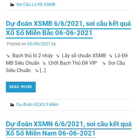
Soi Cầu Lô Đề XSMB
Dự đoán XSMB 6/6/2021, soi cầu kết quả
Xổ Số Miền Bắc 06-06-2021
Posted on
05/06/2021
by
⇘ Bạch thủ lô 2 nháy ⇘ Lấy số chuẩn XSMB ⇘ Lô Đề
MB Siêu Chuẩn ⇘ Chốt Bạch Thủ Đề VIP ⇘ Soi Cầu
Siêu Chuẩn ⇘ […]
READ MORE
Dự đoán KQXS 3 Miền
Dự đoán XSMN 6/6/2021, soi cầu kết quả
Xổ Số Miền Nam 06-06-2021