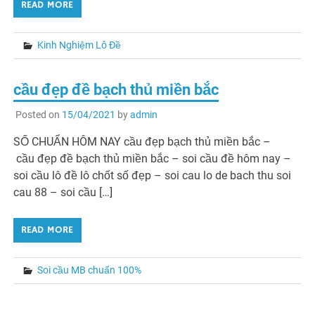
READ MORE
Kinh Nghiệm Lô Đề
cầu đẹp đề bạch thủ miền bắc
Posted on
15/04/2021
by
admin
SỐ CHUẨN HÔM NAY cầu đẹp bạch thủ miền bắc –
cầu đẹp đề bạch thủ miền bắc – soi cầu đề hôm nay –
soi cầu lô đề lô chốt số đẹp – soi cau lo de bach thu soi
cau 88 – soi cầu […]
READ MORE
Soi cầu MB chuẩn 100%