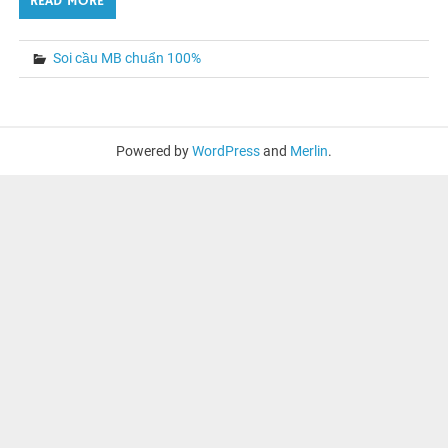
READ MORE
Soi cầu MB chuẩn 100%
Powered by
WordPress
and
Merlin
.