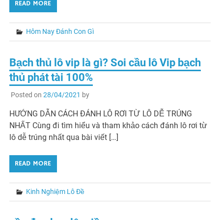
READ MORE
Hôm Nay Đánh Con Gì
Bạch thủ lô vip là gì? Soi cầu lô Vip bạch
thủ phát tài 100%
Posted on
28/04/2021
by
HƯỚNG DẪN CÁCH ĐÁNH LÔ RƠI TỪ LÔ DỄ TRÚNG
NHẤT Cùng đi tìm hiểu và tham khảo cách đánh lô rơi từ
lô dễ trúng nhất qua bài viết […]
READ MORE
Kinh Nghiệm Lô Đề