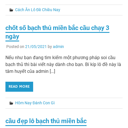
Cách Ăn Lô Đề Chiều Nay
chốt số bạch thủ miền bắc cầu chạy 3
ngày
Posted on
21/05/2021
by
admin
Nếu như bạn đang tìm kiếm một phương pháp soi cầu
bạch thủ thì bài viết này dành cho bạn. Bí kíp lô đề này là
tâm huyết của admin […]
READ MORE
Hôm Nay Đánh Con Gì
cầu đẹp lô bạch thủ miền bắc