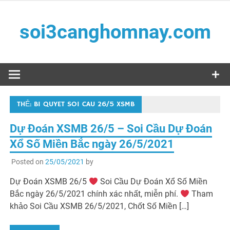
Skip
to
soi3canghomnay.com
content
Soi phải chuẩn – Đánh phải trúng
THẺ:
BI QUYET SOI CAU 26/5 XSMB
Dự Đoán XSMB 26/5 – Soi Cầu Dự Đoán
Xổ Số Miền Bắc ngày 26/5/2021
Posted on
25/05/2021
by
Dự Đoán XSMB 26/5
Soi Cầu Dự Đoán Xổ Số Miền
Bắc ngày 26/5/2021 chính xác nhất, miễn phí.
Tham
khảo Soi Cầu XSMB 26/5/2021, Chốt Số Miền […]