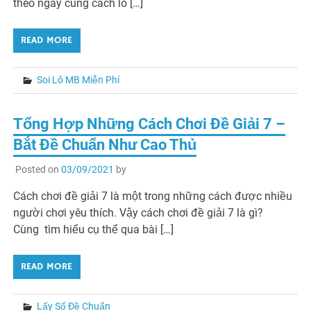
theo ngày cùng cách lô […]
READ MORE
Soi Lô MB Miễn Phí
Tổng Hợp Những Cách Chơi Đề Giải 7 –
Bắt Đề Chuẩn Như Cao Thủ
Posted on
03/09/2021
by
Cách chơi đề giải 7 là một trong những cách được nhiều
người chơi yêu thích. Vậy cách chơi đề giải 7 là gì?
Cùng tìm hiểu cụ thể qua bài […]
READ MORE
Lấy Số Đề Chuẩn