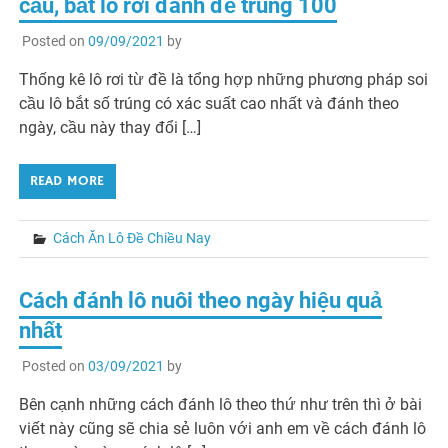
cầu, bắt lô rơi đánh đề trúng 100
Posted on
09/09/2021
by
Thống kê lô rơi từ đề là tổng hợp những phương pháp soi
cầu lô bắt số trúng có xác suất cao nhất và đánh theo
ngày, cầu này thay đổi […]
READ MORE
Cách Ăn Lô Đề Chiều Nay
Cách đánh lô nuôi theo ngày hiệu quả
nhất
Posted on
03/09/2021
by
Bên cạnh những cách đánh lô theo thứ như trên thì ở bài
viết này cũng sẽ chia sẻ luôn với anh em về cách đánh lô