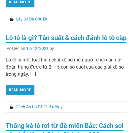
READ MORE
Lấy Số Đề Chuẩn
Lô tô là gì? Tần suất & cách đánh lô tô cặp
Posted on
13/12/2021
by
Lô tô là một loại hình chơi xổ số mà người chơi cần dự
đoán trúng được từ 2 – 5 con số cuối của các giải xổ số
trong ngày. […]
READ MORE
Cách Ăn Lô Đề Chiều Nay
Thống kê lô rơi từ đề miền Bắc: Cách soi