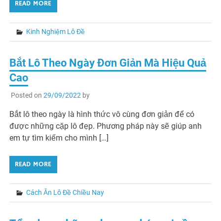
READ MORE
Kinh Nghiệm Lô Đề
Bắt Lô Theo Ngày Đơn Giản Mà Hiệu Quả
Cao
Posted on
29/09/2022
by
Bắt lô theo ngày là hình thức vô cùng đơn giản để có
được những cặp lô đẹp. Phương pháp này sẽ giúp anh
em tự tìm kiếm cho mình […]
READ MORE
Cách Ăn Lô Đề Chiều Nay