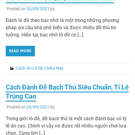
Posted on
03/09/2021
by
Đánh lô đề theo bạc nhớ là một trong những phương
pháp soi cầu khá phổ biến và được nhiều đề thủ tin
tưởng. Hiện tại, bạc nhớ lô đề có […]
READ MORE
Cách Ăn Lô Đề Chiều Nay
Cách Đánh Đề Bạch Thủ Siêu Chuẩn, Tỉ Lệ
Trúng Cao
Posted on
03/09/2021
by
Trong giới lô đề, đề bạch thủ là một cách đánh bạc có tỷ
lệ ăn cao. Chính vì vậy nó được rất nhiều người chơi lựa
chọn. Cùng tìm […]