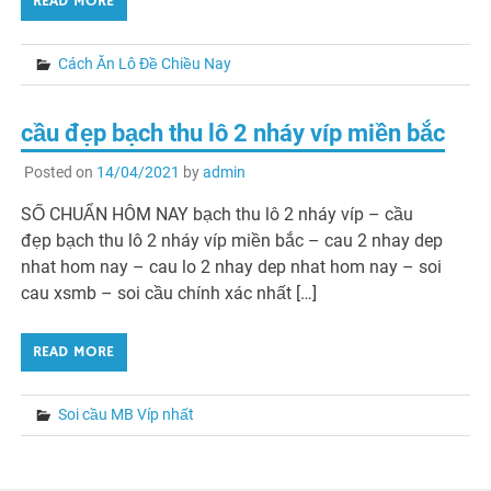
READ MORE
Cách Ăn Lô Đề Chiều Nay
cầu đẹp bạch thu lô 2 nháy víp miền bắc
Posted on
14/04/2021
by
admin
SỐ CHUẨN HÔM NAY bạch thu lô 2 nháy víp – cầu
đẹp bạch thu lô 2 nháy víp miền bắc – cau 2 nhay dep
nhat hom nay – cau lo 2 nhay dep nhat hom nay – soi
cau xsmb – soi cầu chính xác nhất […]
READ MORE
Soi cầu MB Víp nhất