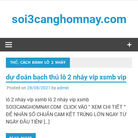
Skip
to
soi3canghomnay.com
content
Soi phải chuẩn – Đánh phải trúng
THẺ:
CÁCH ĐÁNH LÔ 2 NHÁY
dự đoán bạch thủ lô 2 nháy víp xsmb vip
Posted on
28/08/2021
by
admin
lô 2 nháy víp xsmb lô 2 nháy víp xsmb
SOI3CANGHOMNAY.COM CLICK VÀO ” XEM CHI TIẾT ”
ĐỂ NHẬN SỐ CHUẨN CAM KẾT TRÚNG LỚN NGAY TỪ
NGÀY ĐẦU TIÊN! […]