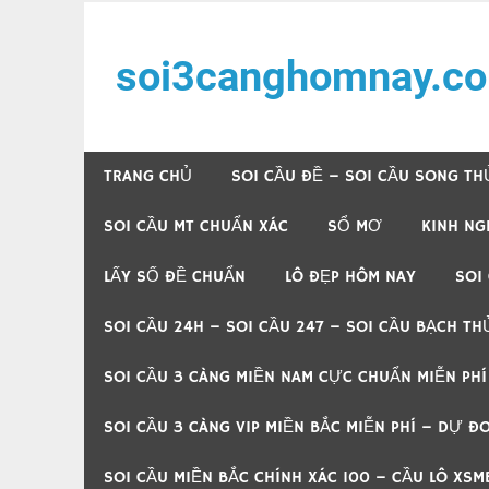
Skip
to
soi3canghomnay.c
content
Soi phải chuẩn – Đánh phải trúng
TRANG CHỦ
SOI CẦU ĐỀ – SOI CẦU SONG TH
SOI CẦU MT CHUẨN XÁC
SỔ MƠ
KINH NG
LẤY SỐ ĐỀ CHUẨN
LÔ ĐẸP HÔM NAY
SOI
SOI CẦU 24H – SOI CẦU 247 – SOI CẦU BẠCH TH
SOI CẦU 3 CÀNG MIỀN NAM CỰC CHUẨN MIỄN PH
SOI CẦU 3 CÀNG VIP MIỀN BẮC MIỄN PHÍ – DỰ Đ
SOI CẦU MIỀN BẮC CHÍNH XÁC 100 – CẦU LÔ XS