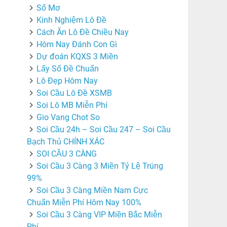
Sổ Mơ
Kinh Nghiệm Lô Đề
Cách Ăn Lô Đề Chiều Nay
Hôm Nay Đánh Con Gì
Dự đoán KQXS 3 Miền
Lấy Số Đề Chuẩn
Lô Đẹp Hôm Nay
Soi Cầu Lô Đề XSMB
Soi Lô MB Miễn Phí
Gio Vang Chot So
Soi Cầu 24h – Soi Cầu 247 – Soi Cầu
Bạch Thủ CHÍNH XÁC
SOI CẦU 3 CÀNG
Soi Cầu 3 Càng 3 Miền Tỷ Lệ Trúng
99%
Soi Cầu 3 Càng Miền Nam Cực
Chuẩn Miễn Phí Hôm Nay 100%
Soi Cầu 3 Càng VIP Miền Bắc Miễn
Phí