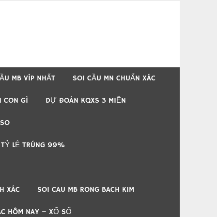
CẦU MB VÍP NHẤT
SOI CẦU MN CHUẨN XÁC
 CON GÌ
DỰ ĐOÁN KQXS 3 MIỀN
 SO
N TỶ LỆ TRÚNG 99%
NH XÁC
SOI CAU MB RONG BACH KIM
ẮC HÔM NAY – XỔ SỐ