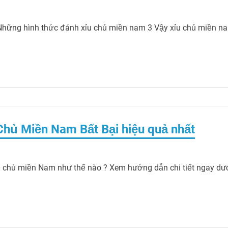
 Những hình thức đánh xỉu chủ miền nam 3 Vậy xỉu chủ miền n
Chủ Miền Nam Bất Bại hiệu quả nhất
ỉu chủ miền Nam như thế nào ? Xem hướng dẫn chi tiết ngay dư