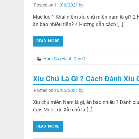
Posted on
11/06/2021
by
Mục lục 1 Khái niệm xỉu chủ miền nam là gì? 2
ăn bao nhiều tiền? 4 Hướng dẫn cách […]
READ MORE
Hôm Nay Đánh Con Gì
Xíu Chủ Là Gì ? Cách Đánh Xíu 
Posted on
16/05/2021
by
Xỉu chủ miền Nam là gì, ăn bao nhiêu ? Đánh x
đây. Mục Lục Xỉu chủ là […]
READ MORE