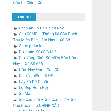
Cầu Lô Chính Xác
DANH MỤC
Cách Ăn Lô Đề Chiều Nay
Cau XSMB – Thống Kê Cầu Bạch
Thủ Miền Bắc Hôm Nay – Xổ Số
Chưa phân loại
Dự đoán KQXS 3 Miền
Giờ Vàng Chốt Số Miền Bắc Hôm
Nay – Xổ Số 666
Hôm Nay Đánh Con Gì
Kinh Nghiệm Lô Đề
Lấy Số Đề Chuẩn
Lô Đẹp Hôm Nay
Sổ Mơ
Soi Cầu 24h – Soi Cầu 247 – Soi
Cầu Bạch Thủ CHÍNH XÁC