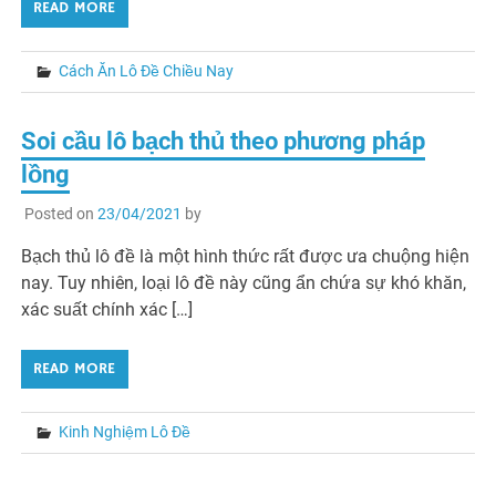
READ MORE
Cách Ăn Lô Đề Chiều Nay
Soi cầu lô bạch thủ theo phương pháp
lồng
Posted on
23/04/2021
by
Bạch thủ lô đề là một hình thức rất được ưa chuộng hiện
nay. Tuy nhiên, loại lô đề này cũng ẩn chứa sự khó khăn,
xác suất chính xác […]
READ MORE
Kinh Nghiệm Lô Đề