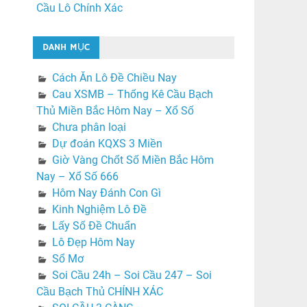
Cầu Lô Chính Xác
DANH MỤC
Cách Ăn Lô Đề Chiều Nay
Cau XSMB – Thống Kê Cầu Bạch
Thủ Miền Bắc Hôm Nay – Xổ Số
Chưa phân loại
Dự đoán KQXS 3 Miền
Giờ Vàng Chốt Số Miền Bắc Hôm
Nay – Xổ Số 666
Hôm Nay Đánh Con Gì
Kinh Nghiệm Lô Đề
Lấy Số Đề Chuẩn
Lô Đẹp Hôm Nay
Sổ Mơ
Soi Cầu 24h – Soi Cầu 247 – Soi
Cầu Bạch Thủ CHÍNH XÁC