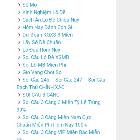
Sổ Mơ
Kinh Nghiệm Lô Đề
Cách Ăn Lô Đề Chiều Nay
Hôm Nay Đánh Con Gì
Dự đoán KQXS 3 Miền
Lấy Số Đề Chuẩn
Lô Đẹp Hôm Nay
Soi Cầu Lô Đề XSMB
Soi Lô MB Miễn Phí
Gio Vang Chot So
Soi Cầu 24h – Soi Cầu 247 – Soi Cầu
Bạch Thủ CHÍNH XÁC
SOI CẦU 3 CÀNG
Soi Cầu 3 Càng 3 Miền Tỷ Lệ Trúng
99%
Soi Cầu 3 Càng Miền Nam Cực
Chuẩn Miễn Phí Hôm Nay 100%
Soi Cầu 3 Càng VIP Miền Bắc Miễn
Phí