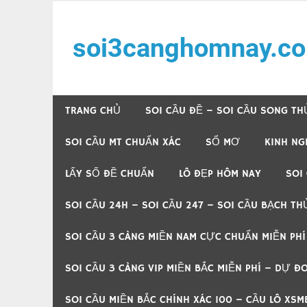
Skip
to
soi3canghomnay.c
content
Soi phải chuẩn – Đánh phải trúng
TRANG CHỦ
SOI CẦU ĐỀ – SOI CẦU SONG TH
SOI CẦU MT CHUẨN XÁC
SỔ MƠ
KINH NG
LẤY SỐ ĐỀ CHUẨN
LÔ ĐẸP HÔM NAY
SOI
SOI CẦU 24H – SOI CẦU 247 – SOI CẦU BẠCH TH
SOI CẦU 3 CÀNG MIỀN NAM CỰC CHUẨN MIỄN PH
SOI CẦU 3 CÀNG VIP MIỀN BẮC MIỄN PHÍ – DỰ Đ
SOI CẦU MIỀN BẮC CHÍNH XÁC 100 – CẦU LÔ XS