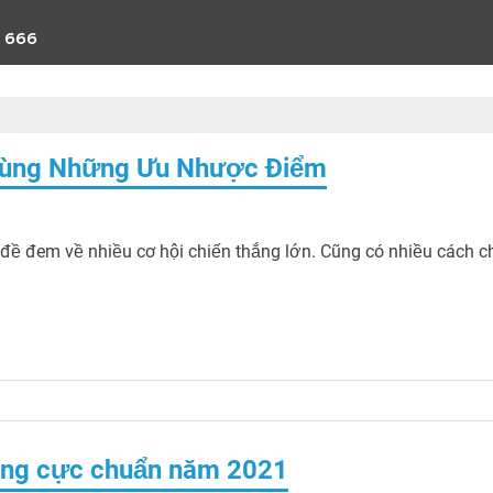
 666
 Cùng Những Ưu Nhược Điểm
 đề đem về nhiều cơ hội chiến thắng lớn. Cũng có nhiều cách c
ương cực chuẩn năm 2021