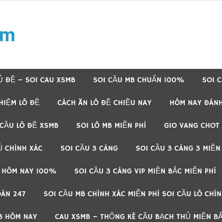
om
Ủ ĐỀ – SOI CAU XSMB
SOI CẦU MB CHUẨN 100%
SOI 
HIỆM LÔ ĐỀ
CÁCH ĂN LÔ ĐỀ CHIỀU NAY
HÔM NAY ĐÁNH
 CẦU LÔ ĐỀ XSMB
SOI LÔ MB MIỄN PHÍ
GIO VANG CHOT
Ủ CHÍNH XÁC
SOI CẦU 3 CÀNG
SOI CẦU 3 CÀNG 3 MIỀ
Í HÔM NAY 100%
SOI CẦU 3 CÀNG VIP MIỀN BẮC MIỄN PHÍ
OÁN 247
SOI CẦU MB CHÍNH XÁC MIỄN PHÍ SOI CẦU LÔ CHÍ
MB HÔM NAY
CAU XSMB – THỐNG KÊ CẦU BẠCH THỦ MIỀN B