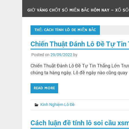
GIỜ VÀNG CHỐT SỐ MIỀN BẮC HÔM NAY – XỔ SỐ
THẺ:
CÁCH TÍNH LÔ DE MIỀN BẮC
Chiến Thuật Đánh Lô Đề Tự Ti
Posted on
29/09/2022
by
Chiến Thuật Đánh Lô Đề Tự Tin Thắng Lớn Trư
chúng ta hàng ngày. Lô đề ngày nào cũng quay 
READ MORE
Kinh Nghiệm Lô Đề
Cách luận đề tính lô soi cầu x