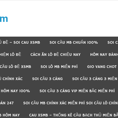
om
Ủ ĐỀ – SOI CAU XSMB
SOI CẦU MB CHUẨN 100%
SOI 
HIỆM LÔ ĐỀ
CÁCH ĂN LÔ ĐỀ CHIỀU NAY
HÔM NAY ĐÁNH
 CẦU LÔ ĐỀ XSMB
SOI LÔ MB MIỄN PHÍ
GIO VANG CHOT
Ủ CHÍNH XÁC
SOI CẦU 3 CÀNG
SOI CẦU 3 CÀNG 3 MIỀ
Í HÔM NAY 100%
SOI CẦU 3 CÀNG VIP MIỀN BẮC MIỄN PHÍ
OÁN 247
SOI CẦU MB CHÍNH XÁC MIỄN PHÍ SOI CẦU LÔ CHÍ
MB HÔM NAY
CAU XSMB – THỐNG KÊ CẦU BẠCH THỦ MIỀN B