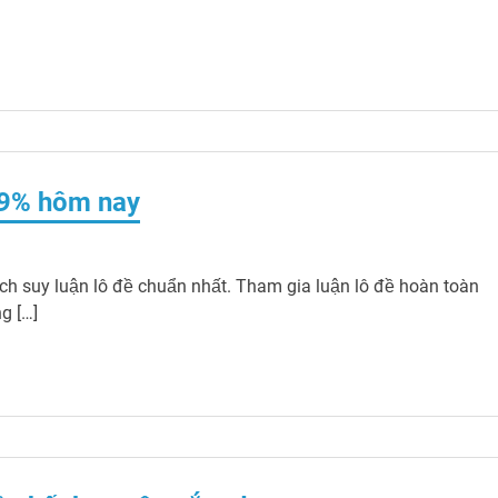
 99% hôm nay
h suy luận lô đề chuẩn nhất. Tham gia luận lô đề hoàn toàn
g […]