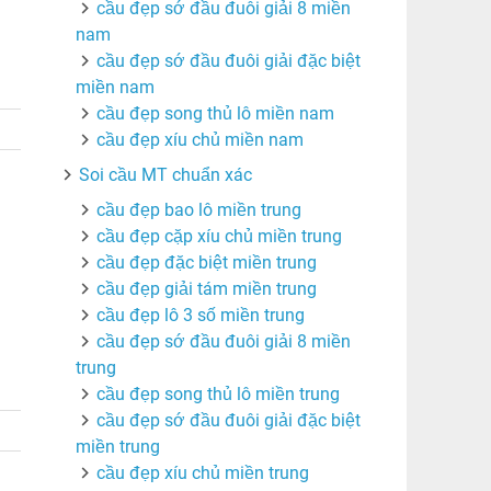
cầu đẹp sớ đầu đuôi giải 8 miền
nam
cầu đẹp sớ đầu đuôi giải đặc biệt
miền nam
cầu đẹp song thủ lô miền nam
cầu đẹp xíu chủ miền nam
Soi cầu MT chuẩn xác
cầu đẹp bao lô miền trung
cầu đẹp cặp xíu chủ miền trung
cầu đẹp đặc biệt miền trung
cầu đẹp giải tám miền trung
cầu đẹp lô 3 số miền trung
cầu đẹp sớ đầu đuôi giải 8 miền
trung
cầu đẹp song thủ lô miền trung
cầu đẹp sớ đầu đuôi giải đặc biệt
miền trung
cầu đẹp xíu chủ miền trung