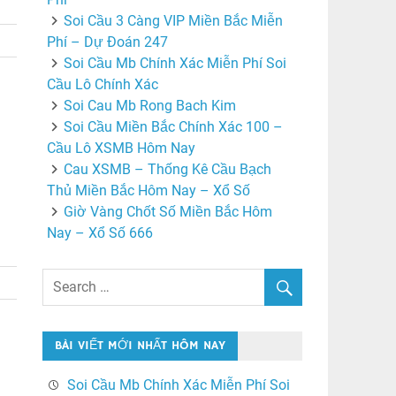
Soi Cầu 3 Càng VIP Miền Bắc Miễn
Phí – Dự Đoán 247
Soi Cầu Mb Chính Xác Miễn Phí Soi
Cầu Lô Chính Xác
Soi Cau Mb Rong Bach Kim
Soi Cầu Miền Bắc Chính Xác 100 –
Cầu Lô XSMB Hôm Nay
Cau XSMB – Thống Kê Cầu Bạch
Thủ Miền Bắc Hôm Nay – Xổ Số
Giờ Vàng Chốt Số Miền Bắc Hôm
Nay – Xổ Số 666
BÀI VIẾT MỚI NHẤT HÔM NAY
Soi Cầu Mb Chính Xác Miễn Phí Soi