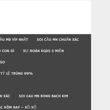
CẦU MB VÍP NHẤT
SOI CẦU MN CHUẨN XÁC
 CON GÌ
DỰ ĐOÁN KQXS 3 MIỀN
 SO
N TỶ LỆ TRÚNG 99%
NH XÁC
SOI CAU MB RONG BACH KIM
ẮC HÔM NAY – XỔ SỐ