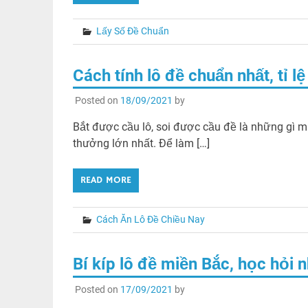
Lấy Số Đề Chuẩn
Cách tính lô đề chuẩn nhất, tỉ l
Posted on
18/09/2021
by
Bắt được cầu lô, soi được cầu đề là những gì 
thưởng lớn nhất. Để làm […]
READ MORE
Cách Ăn Lô Đề Chiều Nay
Bí kíp lô đề miền Bắc, học hỏi n
Posted on
17/09/2021
by