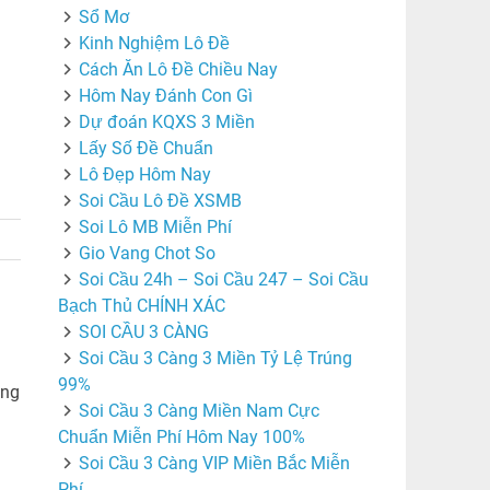
Sổ Mơ
Kinh Nghiệm Lô Đề
Cách Ăn Lô Đề Chiều Nay
Hôm Nay Đánh Con Gì
Dự đoán KQXS 3 Miền
Lấy Số Đề Chuẩn
Lô Đẹp Hôm Nay
Soi Cầu Lô Đề XSMB
Soi Lô MB Miễn Phí
Gio Vang Chot So
Soi Cầu 24h – Soi Cầu 247 – Soi Cầu
Bạch Thủ CHÍNH XÁC
SOI CẦU 3 CÀNG
Soi Cầu 3 Càng 3 Miền Tỷ Lệ Trúng
99%
ùng
Soi Cầu 3 Càng Miền Nam Cực
Chuẩn Miễn Phí Hôm Nay 100%
Soi Cầu 3 Càng VIP Miền Bắc Miễn
Phí