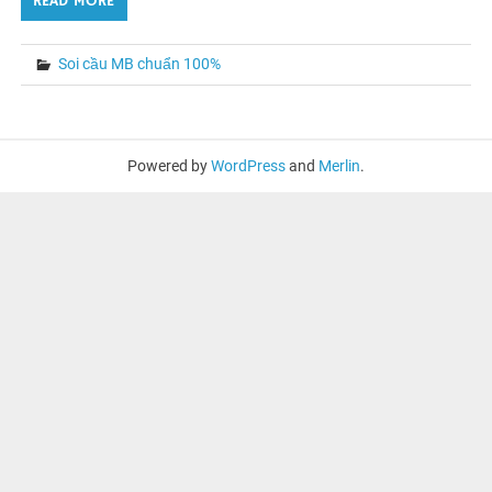
READ MORE
Soi cầu MB chuẩn 100%
Powered by
WordPress
and
Merlin
.