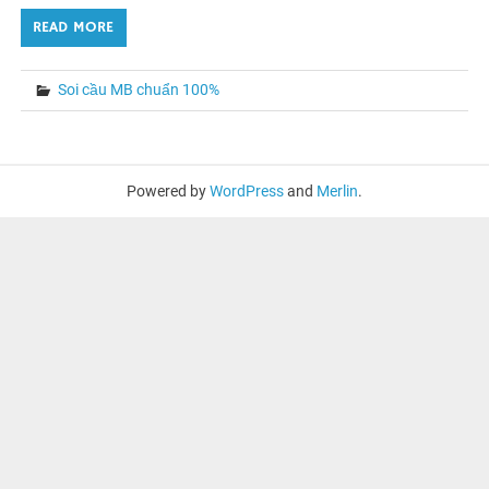
READ MORE
Soi cầu MB chuẩn 100%
Powered by
WordPress
and
Merlin
.