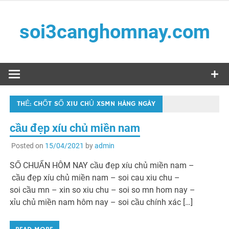
Skip
to
soi3canghomnay.com
content
Soi phải chuẩn – Đánh phải trúng
THẺ:
CHỐT SỐ XIU CHỦ XSMN HÀNG NGÀY
cầu đẹp xíu chủ miền nam
Posted on
15/04/2021
by
admin
SỐ CHUẨN HÔM NAY cầu đẹp xíu chủ miền nam –
cầu đẹp xíu chủ miền nam – soi cau xiu chu –
soi cầu mn – xin so xiu chu – soi so mn hom nay –
xỉu chủ miền nam hôm nay – soi cầu chính xác […]