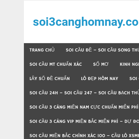
Skip
to
soi3canghomnay.c
content
Soi phải chuẩn – Đánh phải trúng
TRANG CHỦ
SOI CẦU ĐỀ – SOI CẦU SONG TH
SOI CẦU MT CHUẨN XÁC
SỔ MƠ
KINH NG
LẤY SỐ ĐỀ CHUẨN
LÔ ĐẸP HÔM NAY
SOI
SOI CẦU 24H – SOI CẦU 247 – SOI CẦU BẠCH TH
SOI CẦU 3 CÀNG MIỀN NAM CỰC CHUẨN MIỄN PH
SOI CẦU 3 CÀNG VIP MIỀN BẮC MIỄN PHÍ – DỰ Đ
SOI CẦU MIỀN BẮC CHÍNH XÁC 100 – CẦU LÔ XS