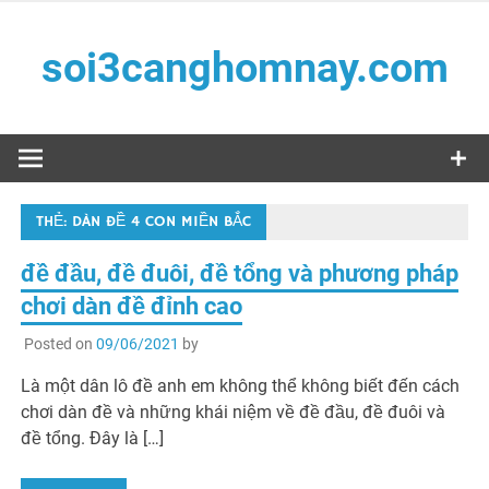
Skip
to
soi3canghomnay.com
content
Soi phải chuẩn – Đánh phải trúng
THẺ:
DÀN ĐỀ 4 CON MIỀN BẮC
đề đầu, đề đuôi, đề tổng và phương pháp
chơi dàn đề đỉnh cao
Posted on
09/06/2021
by
Là một dân lô đề anh em không thể không biết đến cách
chơi dàn đề và những khái niệm về đề đầu, đề đuôi và
đề tổng. Đây là […]