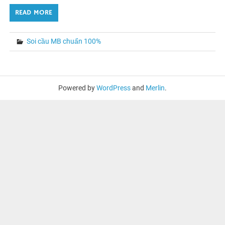
READ MORE
Soi cầu MB chuẩn 100%
Powered by
WordPress
and
Merlin
.