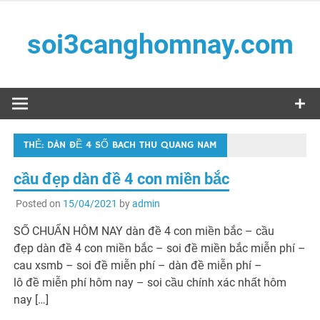
Skip
to
soi3canghomnay.com
content
Soi phải chuẩn – Đánh phải trúng
THẺ:
DÀN ĐỀ 4 SỐ BACH THU QUANG NAM
cầu đẹp dàn đề 4 con miền bắc
Posted on
15/04/2021
by
admin
SỐ CHUẨN HÔM NAY dàn đề 4 con miền bắc – cầu
đẹp dàn đề 4 con miền bắc – soi đề miền bắc miễn phí –
cau xsmb – soi đề miễn phí – dàn đề miễn phí –
lô đề miễn phí hôm nay – soi cầu chính xác nhất hôm
nay […]