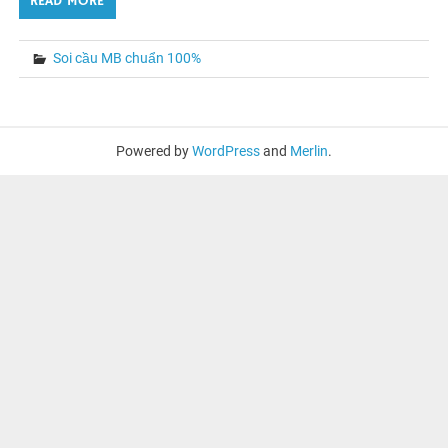
READ MORE
Soi cầu MB chuẩn 100%
Powered by
WordPress
and
Merlin
.