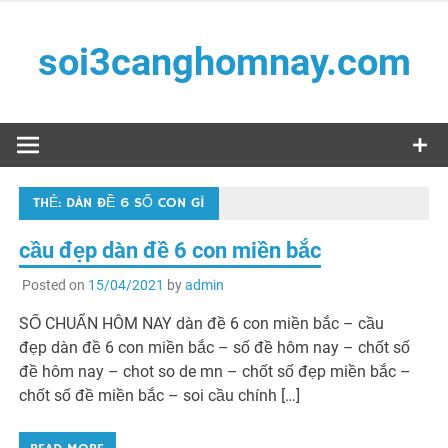
Skip
to
soi3canghomnay.com
content
Soi phải chuẩn – Đánh phải trúng
THẺ:
DÀN ĐỀ 6 SỐ CON GÌ
cầu đẹp dàn đề 6 con miền bắc
Posted on
15/04/2021
by
admin
SỐ CHUẨN HÔM NAY dàn đề 6 con miền bắc – cầu
đẹp dàn đề 6 con miền bắc – số đề hôm nay – chốt số
đề hôm nay – chot so de mn – chốt số đẹp miền bắc –
chốt số đề miền bắc – soi cầu chính […]