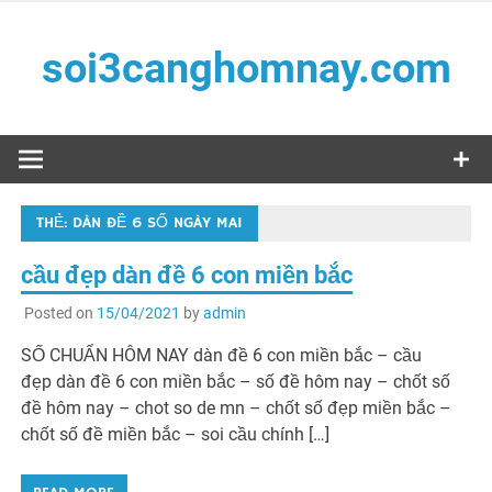
Skip
to
soi3canghomnay.com
content
Soi phải chuẩn – Đánh phải trúng
THẺ:
DÀN ĐỀ 6 SỐ NGÀY MAI
cầu đẹp dàn đề 6 con miền bắc
Posted on
15/04/2021
by
admin
SỐ CHUẨN HÔM NAY dàn đề 6 con miền bắc – cầu
đẹp dàn đề 6 con miền bắc – số đề hôm nay – chốt số
đề hôm nay – chot so de mn – chốt số đẹp miền bắc –
chốt số đề miền bắc – soi cầu chính […]