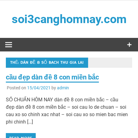
Skip
to
soi3canghomnay.com
content
Soi phải chuẩn – Đánh phải trúng
THẺ:
DÀN ĐỀ 8 SỐ BACH THU GIA LAI
cầu đẹp dàn đề 8 con miền bắc
Posted on
15/04/2021
by
admin
SỐ CHUẨN HÔM NAY dàn đề 8 con miền bắc – cầu
đẹp dàn đề 8 con miền bắc – soi cau lo de chuan – soi
cau xo so chinh xac nhat – soi cau xo so mien bac mien
phi chinh […]