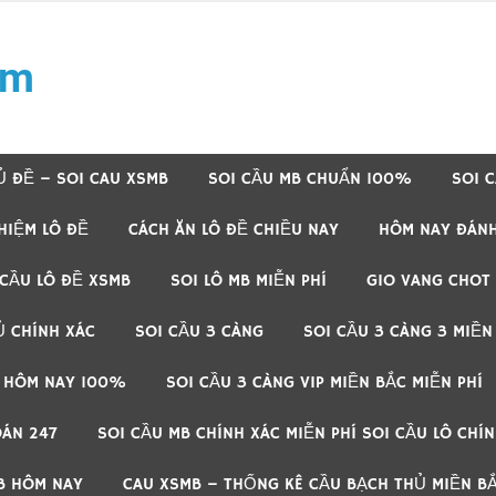
om
Ủ ĐỀ – SOI CAU XSMB
SOI CẦU MB CHUẨN 100%
SOI 
HIỆM LÔ ĐỀ
CÁCH ĂN LÔ ĐỀ CHIỀU NAY
HÔM NAY ĐÁNH
 CẦU LÔ ĐỀ XSMB
SOI LÔ MB MIỄN PHÍ
GIO VANG CHOT
Ủ CHÍNH XÁC
SOI CẦU 3 CÀNG
SOI CẦU 3 CÀNG 3 MIỀ
Í HÔM NAY 100%
SOI CẦU 3 CÀNG VIP MIỀN BẮC MIỄN PHÍ
OÁN 247
SOI CẦU MB CHÍNH XÁC MIỄN PHÍ SOI CẦU LÔ CHÍ
MB HÔM NAY
CAU XSMB – THỐNG KÊ CẦU BẠCH THỦ MIỀN B