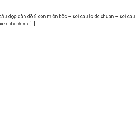
 đẹp dàn đề 8 con miền bắc – soi cau lo de chuan – soi cau
ien phi chinh […]