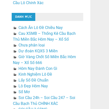
Cầu Lô Chính Xác
DANH MỤC
Cách Ăn Lô Đề Chiều Nay
Cau XSMB – Thống Kê Cầu Bạch
Thủ Miền Bắc Hôm Nay – Xổ Số
Chưa phân loại
Dự đoán KQXS 3 Miền
Giờ Vàng Chốt Số Miền Bắc Hôm
Nay – Xổ Số 666
Hôm Nay Đánh Con Gì
Kinh Nghiệm Lô Đề
Lấy Số Đề Chuẩn
Lô Đẹp Hôm Nay
Sổ Mơ
Soi Cầu 24h – Soi Cầu 247 – Soi
Cầu Bạch Thủ CHÍNH XÁC