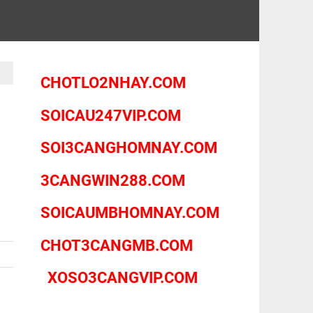
CHOTLO2NHAY.COM
SOICAU247VIP.COM
SOI3CANGHOMNAY.COM
3CANGWIN288.COM
SOICAUMBHOMNAY.COM
CHOT3CANGMB.COM
XOSO3CANGVIP.COM