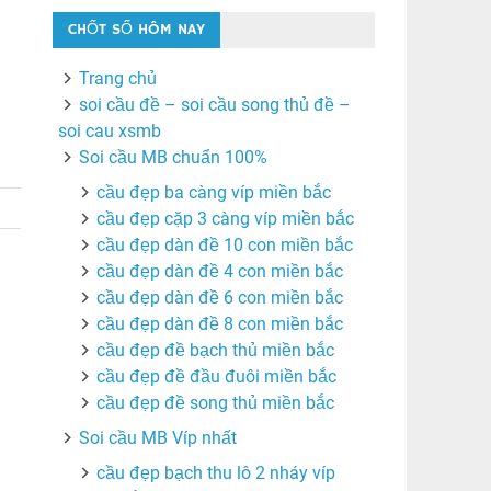
CHỐT SỐ HÔM NAY
Trang chủ
soi cầu đề – soi cầu song thủ đề –
soi cau xsmb
Soi cầu MB chuẩn 100%
cầu đẹp ba càng víp miền bắc
cầu đẹp cặp 3 càng víp miền bắc
cầu đẹp dàn đề 10 con miền bắc
cầu đẹp dàn đề 4 con miền bắc
cầu đẹp dàn đề 6 con miền bắc
cầu đẹp dàn đề 8 con miền bắc
cầu đẹp đề bạch thủ miền bắc
cầu đẹp đề đầu đuôi miền bắc
cầu đẹp đề song thủ miền bắc
Soi cầu MB Víp nhất
cầu đẹp bạch thu lô 2 nháy víp