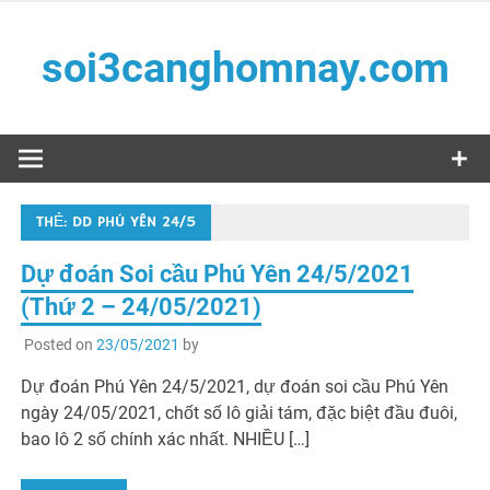
Skip
to
soi3canghomnay.com
content
Soi phải chuẩn – Đánh phải trúng
THẺ:
DD PHÚ YÊN 24/5
Dự đoán Soi cầu Phú Yên 24/5/2021
(Thứ 2 – 24/05/2021)
Posted on
23/05/2021
by
Dự đoán Phú Yên 24/5/2021, dự đoán soi cầu Phú Yên
ngày 24/05/2021, chốt số lô giải tám, đặc biệt đầu đuôi,
bao lô 2 số chính xác nhất. NHIỀU […]