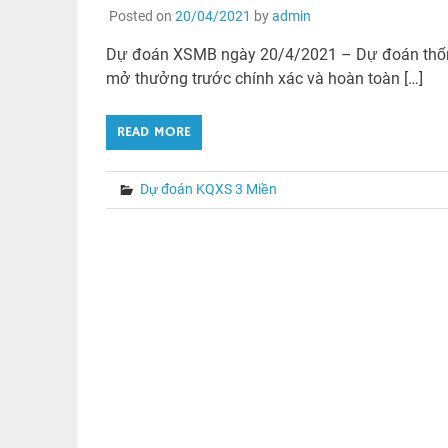
Posted on
20/04/2021
by
admin
Dự đoán XSMB ngày 20/4/2021 – Dự đoán thốn
mở thưởng trước chính xác và hoàn toàn […]
READ MORE
Dự đoán KQXS 3 Miền