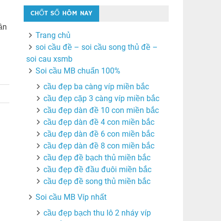
CHỐT SỐ HÔM NAY
ần
Trang chủ
soi cầu đề – soi cầu song thủ đề –
soi cau xsmb
Soi cầu MB chuẩn 100%
cầu đẹp ba càng víp miền bắc
cầu đẹp cặp 3 càng víp miền bắc
cầu đẹp dàn đề 10 con miền bắc
cầu đẹp dàn đề 4 con miền bắc
cầu đẹp dàn đề 6 con miền bắc
cầu đẹp dàn đề 8 con miền bắc
cầu đẹp đề bạch thủ miền bắc
cầu đẹp đề đầu đuôi miền bắc
cầu đẹp đề song thủ miền bắc
Soi cầu MB Víp nhất
cầu đẹp bạch thu lô 2 nháy víp