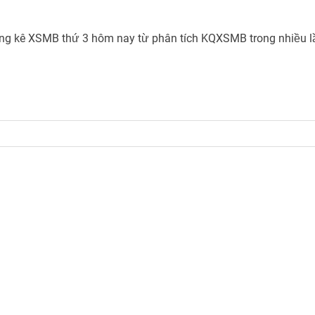
g kê XSMB thứ 3 hôm nay từ phân tích KQXSMB trong nhiều l