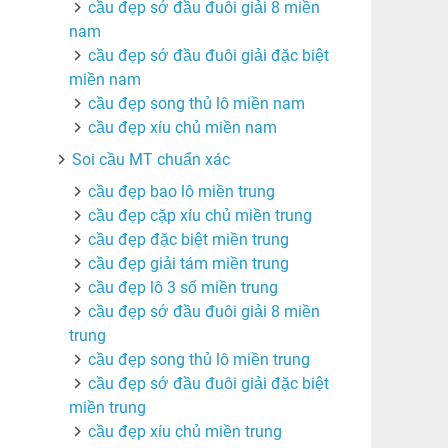
cầu đẹp sớ đầu đuôi giải 8 miền
nam
cầu đẹp sớ đầu đuôi giải đặc biệt
miền nam
cầu đẹp song thủ lô miền nam
cầu đẹp xíu chủ miền nam
Soi cầu MT chuẩn xác
cầu đẹp bao lô miền trung
cầu đẹp cặp xíu chủ miền trung
cầu đẹp đặc biệt miền trung
cầu đẹp giải tám miền trung
cầu đẹp lô 3 số miền trung
cầu đẹp sớ đầu đuôi giải 8 miền
trung
cầu đẹp song thủ lô miền trung
cầu đẹp sớ đầu đuôi giải đặc biệt
miền trung
cầu đẹp xíu chủ miền trung