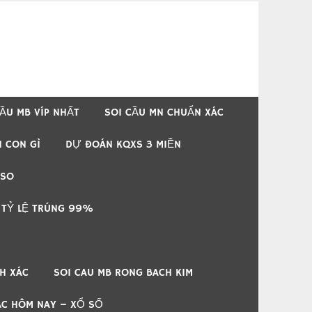
CẦU MB VÍP NHẤT
SOI CẦU MN CHUẨN XÁC
 CON GÌ
DỰ ĐOÁN KQXS 3 MIỀN
 SO
N TỶ LỆ TRÚNG 99%
NH XÁC
SOI CAU MB RONG BACH KIM
ẮC HÔM NAY – XỔ SỐ