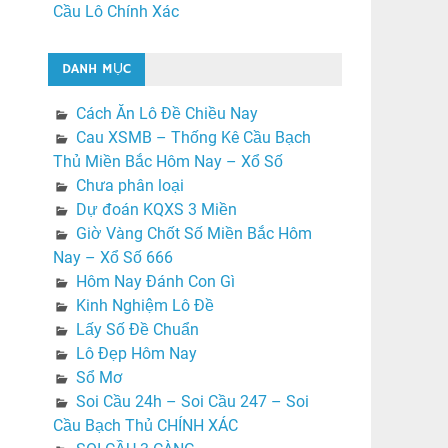
Cầu Lô Chính Xác
DANH MỤC
Cách Ăn Lô Đề Chiều Nay
Cau XSMB – Thống Kê Cầu Bạch
Thủ Miền Bắc Hôm Nay – Xổ Số
Chưa phân loại
Dự đoán KQXS 3 Miền
Giờ Vàng Chốt Số Miền Bắc Hôm
Nay – Xổ Số 666
Hôm Nay Đánh Con Gì
Kinh Nghiệm Lô Đề
Lấy Số Đề Chuẩn
Lô Đẹp Hôm Nay
Sổ Mơ
Soi Cầu 24h – Soi Cầu 247 – Soi
Cầu Bạch Thủ CHÍNH XÁC