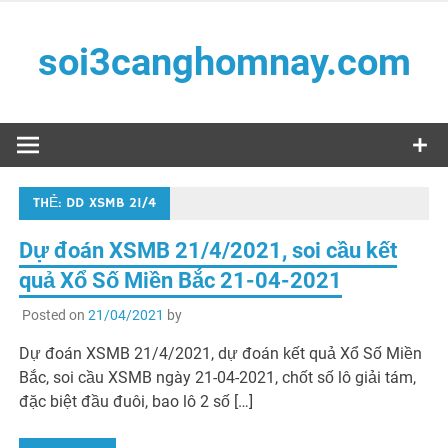
Skip
to
soi3canghomnay.com
content
Soi phải chuẩn – Đánh phải trúng
THẺ:
DD XSMB 21/4
Dự đoán XSMB 21/4/2021, soi cầu kết
quả Xổ Số Miền Bắc 21-04-2021
Posted on
21/04/2021
by
Dự đoán XSMB 21/4/2021, dự đoán kết quả Xổ Số Miền
Bắc, soi cầu XSMB ngày 21-04-2021, chốt số lô giải tám,
đặc biệt đầu đuôi, bao lô 2 số […]