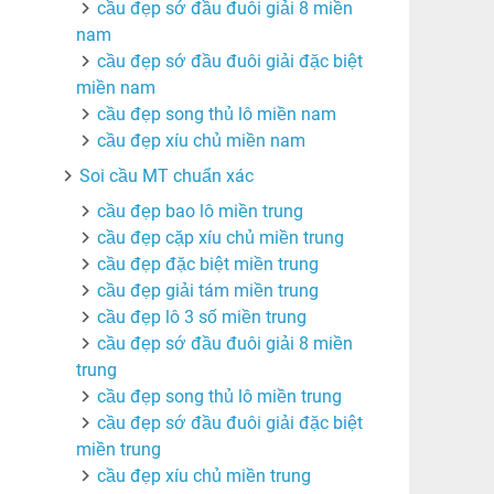
cầu đẹp sớ đầu đuôi giải 8 miền
nam
cầu đẹp sớ đầu đuôi giải đặc biệt
miền nam
cầu đẹp song thủ lô miền nam
cầu đẹp xíu chủ miền nam
Soi cầu MT chuẩn xác
cầu đẹp bao lô miền trung
cầu đẹp cặp xíu chủ miền trung
cầu đẹp đặc biệt miền trung
cầu đẹp giải tám miền trung
cầu đẹp lô 3 số miền trung
cầu đẹp sớ đầu đuôi giải 8 miền
trung
cầu đẹp song thủ lô miền trung
cầu đẹp sớ đầu đuôi giải đặc biệt
miền trung
cầu đẹp xíu chủ miền trung