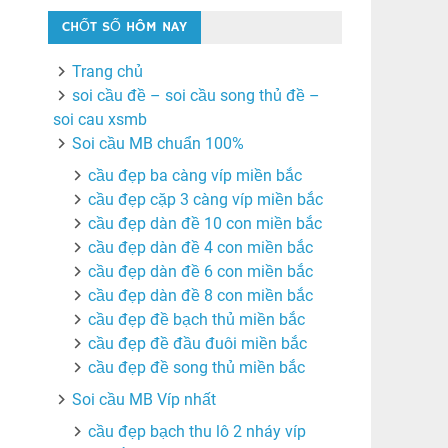
CHỐT SỐ HÔM NAY
Trang chủ
soi cầu đề – soi cầu song thủ đề –
soi cau xsmb
Soi cầu MB chuẩn 100%
cầu đẹp ba càng víp miền bắc
cầu đẹp cặp 3 càng víp miền bắc
cầu đẹp dàn đề 10 con miền bắc
cầu đẹp dàn đề 4 con miền bắc
cầu đẹp dàn đề 6 con miền bắc
cầu đẹp dàn đề 8 con miền bắc
cầu đẹp đề bạch thủ miền bắc
cầu đẹp đề đầu đuôi miền bắc
cầu đẹp đề song thủ miền bắc
Soi cầu MB Víp nhất
cầu đẹp bạch thu lô 2 nháy víp