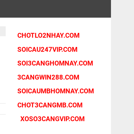
CHOTLO2NHAY.COM
SOICAU247VIP.COM
SOI3CANGHOMNAY.COM
3CANGWIN288.COM
SOICAUMBHOMNAY.COM
CHOT3CANGMB.COM
XOSO3CANGVIP.COM