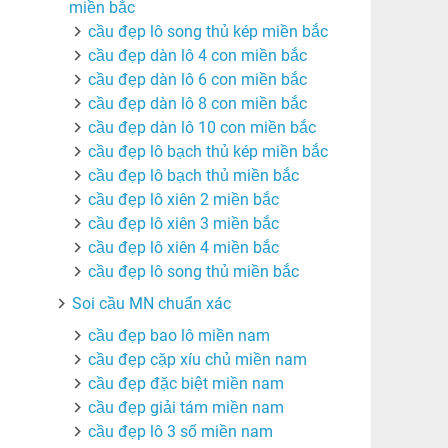
miền bắc
cầu đẹp lô song thủ kép miền bắc
cầu đẹp dàn lô 4 con miền bắc
cầu đẹp dàn lô 6 con miền bắc
cầu đẹp dàn lô 8 con miền bắc
cầu đẹp dàn lô 10 con miền bắc
cầu đẹp lô bạch thủ kép miền bắc
cầu đẹp lô bạch thủ miền bắc
cầu đẹp lô xiên 2 miền bắc
cầu đẹp lô xiên 3 miền bắc
cầu đẹp lô xiên 4 miền bắc
cầu đẹp lô song thủ miền bắc
Soi cầu MN chuẩn xác
cầu đẹp bao lô miền nam
cầu đẹp cặp xíu chủ miền nam
cầu đẹp đặc biệt miền nam
cầu đẹp giải tám miền nam
cầu đẹp lô 3 số miền nam