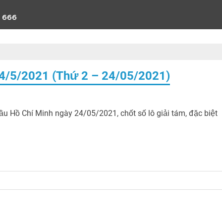
 666
24/5/2021 (Thứ 2 – 24/05/2021)
 Hồ Chí Minh ngày 24/05/2021, chốt số lô giải tám, đặc biệt