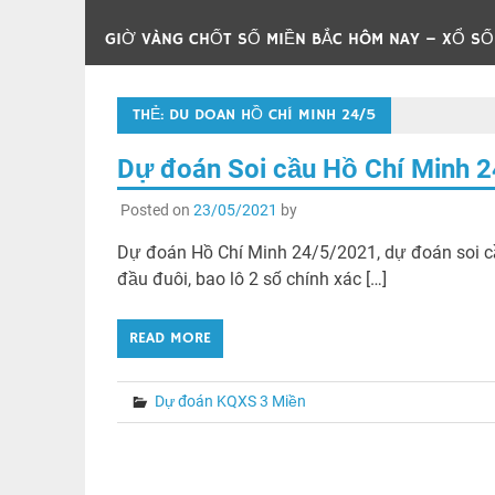
GIỜ VÀNG CHỐT SỐ MIỀN BẮC HÔM NAY – XỔ SỐ
THẺ:
DU DOAN HỒ CHÍ MINH 24/5
Dự đoán Soi cầu Hồ Chí Minh 
Posted on
23/05/2021
by
Dự đoán Hồ Chí Minh 24/5/2021, dự đoán soi cầu
đầu đuôi, bao lô 2 số chính xác […]
READ MORE
Dự đoán KQXS 3 Miền