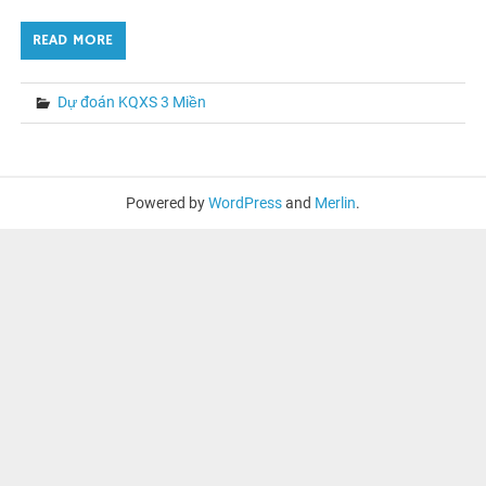
READ MORE
Dự đoán KQXS 3 Miền
Powered by
WordPress
and
Merlin
.