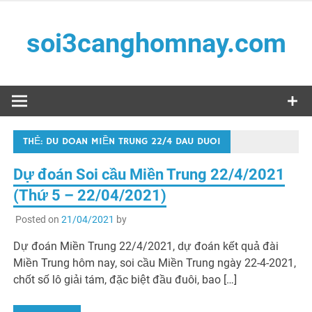
Skip
to
soi3canghomnay.com
content
Soi phải chuẩn – Đánh phải trúng
THẺ:
DU DOAN MIỀN TRUNG 22/4 DAU DUOI
Dự đoán Soi cầu Miền Trung 22/4/2021
(Thứ 5 – 22/04/2021)
Posted on
21/04/2021
by
Dự đoán Miền Trung 22/4/2021, dự đoán kết quả đài
Miền Trung hôm nay, soi cầu Miền Trung ngày 22-4-2021,
chốt số lô giải tám, đặc biệt đầu đuôi, bao […]