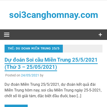
Skip
to
soi3canghomnay.com
content
Soi phải chuẩn – Đánh phải trúng
THẺ:
DU DOAN MIỀN TRUNG 25/5
Dự đoán Soi cầu Miền Trung 25/5/2021
(Thứ 3 – 25/05/2021)
Posted on
24/05/2021
by
Dự đoán Miền Trung 25/5/2021, dự đoán kết quả đài
Miền Trung hôm nay, soi cầu Miền Trung ngày 25-5-2021,
chốt số lô giải tám, đặc biệt đầu đuôi, bao […]