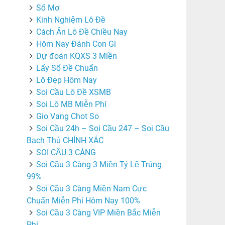
Sổ Mơ
Kinh Nghiệm Lô Đề
Cách Ăn Lô Đề Chiều Nay
Hôm Nay Đánh Con Gì
Dự đoán KQXS 3 Miền
Lấy Số Đề Chuẩn
Lô Đẹp Hôm Nay
Soi Cầu Lô Đề XSMB
Soi Lô MB Miễn Phí
Gio Vang Chot So
Soi Cầu 24h – Soi Cầu 247 – Soi Cầu
Bạch Thủ CHÍNH XÁC
SOI CẦU 3 CÀNG
Soi Cầu 3 Càng 3 Miền Tỷ Lệ Trúng
99%
Soi Cầu 3 Càng Miền Nam Cực
Chuẩn Miễn Phí Hôm Nay 100%
Soi Cầu 3 Càng VIP Miền Bắc Miễn
Phí