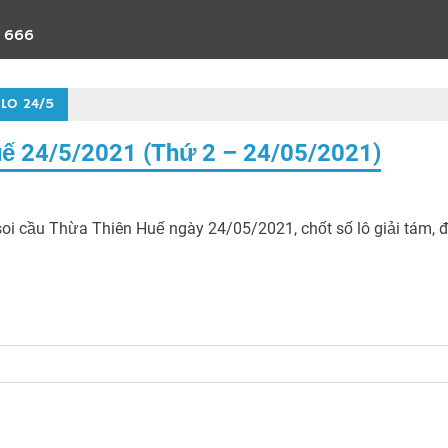
 666
LO 24/5
uế 24/5/2021 (Thứ 2 – 24/05/2021)
i cầu Thừa Thiên Huế ngày 24/05/2021, chốt số lô giải tám, 