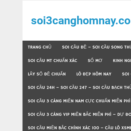
Skip
to
soi3canghomnay.c
content
Soi phải chuẩn – Đánh phải trúng
TRANG CHỦ
SOI CẦU ĐỀ – SOI CẦU SONG TH
SOI CẦU MT CHUẨN XÁC
SỔ MƠ
KINH NG
LẤY SỐ ĐỀ CHUẨN
LÔ ĐẸP HÔM NAY
SOI
SOI CẦU 24H – SOI CẦU 247 – SOI CẦU BẠCH TH
SOI CẦU 3 CÀNG MIỀN NAM CỰC CHUẨN MIỄN PH
SOI CẦU 3 CÀNG VIP MIỀN BẮC MIỄN PHÍ – DỰ Đ
SOI CẦU MIỀN BẮC CHÍNH XÁC 100 – CẦU LÔ XS