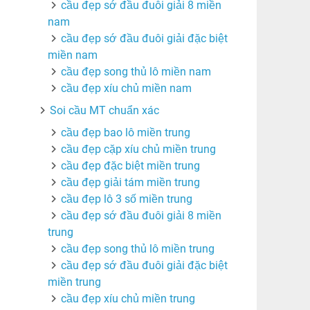
cầu đẹp sớ đầu đuôi giải 8 miền
nam
cầu đẹp sớ đầu đuôi giải đặc biệt
miền nam
cầu đẹp song thủ lô miền nam
cầu đẹp xíu chủ miền nam
Soi cầu MT chuẩn xác
cầu đẹp bao lô miền trung
cầu đẹp cặp xíu chủ miền trung
cầu đẹp đặc biệt miền trung
cầu đẹp giải tám miền trung
cầu đẹp lô 3 số miền trung
cầu đẹp sớ đầu đuôi giải 8 miền
trung
cầu đẹp song thủ lô miền trung
cầu đẹp sớ đầu đuôi giải đặc biệt
miền trung
cầu đẹp xíu chủ miền trung