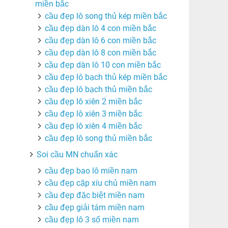
miền bắc
cầu đẹp lô song thủ kép miền bắc
cầu đẹp dàn lô 4 con miền bắc
cầu đẹp dàn lô 6 con miền bắc
cầu đẹp dàn lô 8 con miền bắc
cầu đẹp dàn lô 10 con miền bắc
cầu đẹp lô bạch thủ kép miền bắc
cầu đẹp lô bạch thủ miền bắc
cầu đẹp lô xiên 2 miền bắc
cầu đẹp lô xiên 3 miền bắc
cầu đẹp lô xiên 4 miền bắc
cầu đẹp lô song thủ miền bắc
Soi cầu MN chuẩn xác
cầu đẹp bao lô miền nam
cầu đẹp cặp xíu chủ miền nam
cầu đẹp đặc biệt miền nam
cầu đẹp giải tám miền nam
cầu đẹp lô 3 số miền nam