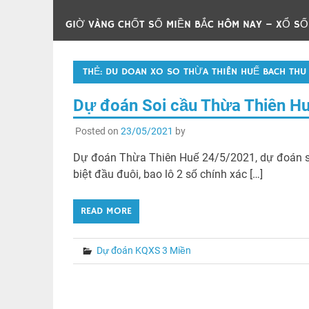
GIỜ VÀNG CHỐT SỐ MIỀN BẮC HÔM NAY – XỔ SỐ
THẺ:
DU DOAN XO SO THỪA THIÊN HUẾ BACH THU 
Dự đoán Soi cầu Thừa Thiên H
Posted on
23/05/2021
by
Dự đoán Thừa Thiên Huế 24/5/2021, dự đoán so
biệt đầu đuôi, bao lô 2 số chính xác […]
READ MORE
Dự đoán KQXS 3 Miền