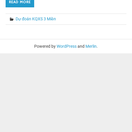
READ MORE
Dự đoán KQXS 3 Miền
Powered by
WordPress
and
Merlin
.