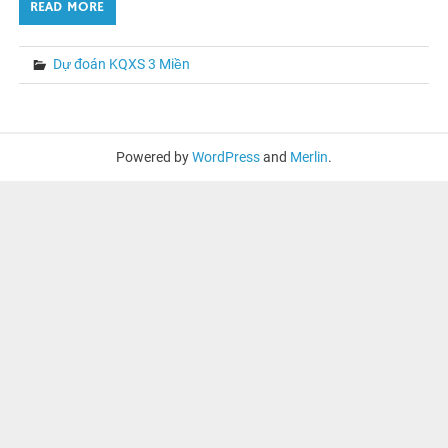
READ MORE
Dự đoán KQXS 3 Miền
Powered by
WordPress
and
Merlin
.