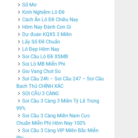
Sổ Mơ
Kinh Nghiệm Lô Đề
Cách Ăn Lô Đề Chiều Nay
Hôm Nay Đánh Con Gì
Dự đoán KQXS 3 Miền
Lấy Số Đề Chuẩn
Lô Đẹp Hôm Nay
Soi Cầu Lô Đề XSMB
Soi Lô MB Miễn Phí
Gio Vang Chot So
Soi Cầu 24h – Soi Cầu 247 – Soi Cầu
Bạch Thủ CHÍNH XÁC
SOI CẦU 3 CÀNG
Soi Cầu 3 Càng 3 Miền Tỷ Lệ Trúng
99%
Soi Cầu 3 Càng Miền Nam Cực
Chuẩn Miễn Phí Hôm Nay 100%
Soi Cầu 3 Càng VIP Miền Bắc Miễn
Phí