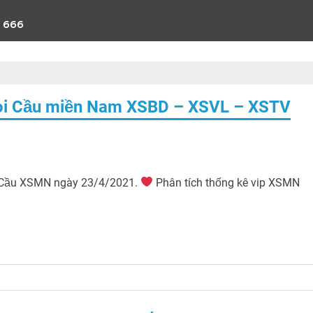
 666
i Cầu miền Nam XSBD – XSVL – XSTV
Cầu XSMN ngày 23/4/2021.
Phân tích thống kê vip XSMN