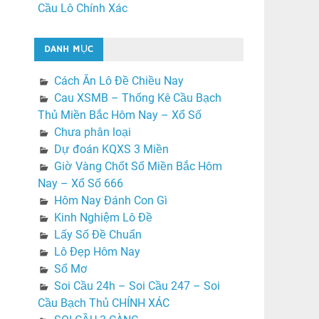
Cầu Lô Chính Xác
DANH MỤC
Cách Ăn Lô Đề Chiều Nay
Cau XSMB – Thống Kê Cầu Bạch
Thủ Miền Bắc Hôm Nay – Xổ Số
Chưa phân loại
Dự đoán KQXS 3 Miền
Giờ Vàng Chốt Số Miền Bắc Hôm
Nay – Xổ Số 666
Hôm Nay Đánh Con Gì
Kinh Nghiệm Lô Đề
Lấy Số Đề Chuẩn
Lô Đẹp Hôm Nay
Sổ Mơ
Soi Cầu 24h – Soi Cầu 247 – Soi
Cầu Bạch Thủ CHÍNH XÁC