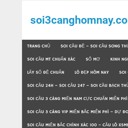
Skip
to
soi3canghomnay.c
content
Soi phải chuẩn – Đánh phải trúng
TRANG CHỦ
SOI CẦU ĐỀ – SOI CẦU SONG TH
SOI CẦU MT CHUẨN XÁC
SỔ MƠ
KINH NG
LẤY SỐ ĐỀ CHUẨN
LÔ ĐẸP HÔM NAY
SOI
SOI CẦU 24H – SOI CẦU 247 – SOI CẦU BẠCH TH
SOI CẦU 3 CÀNG MIỀN NAM CỰC CHUẨN MIỄN PH
SOI CẦU 3 CÀNG VIP MIỀN BẮC MIỄN PHÍ – DỰ Đ
SOI CẦU MIỀN BẮC CHÍNH XÁC 100 – CẦU LÔ XS