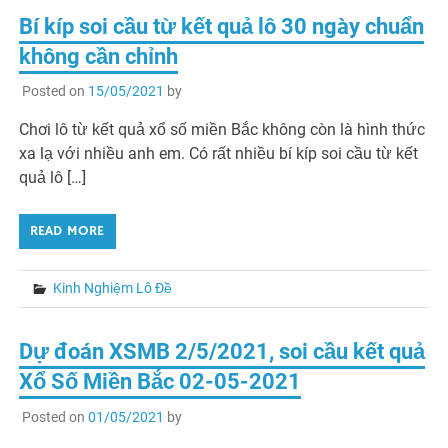
Bí kíp soi cầu từ kết quả lô 30 ngày chuẩn
không cần chỉnh
Posted on
15/05/2021
by
Chơi lô từ kết quả xổ số miền Bắc không còn là hình thức
xa lạ với nhiều anh em. Có rất nhiều bí kíp soi cầu từ kết
quả lô […]
READ MORE
Kinh Nghiệm Lô Đề
Dự đoán XSMB 2/5/2021, soi cầu kết quả
Xổ Số Miền Bắc 02-05-2021
Posted on
01/05/2021
by