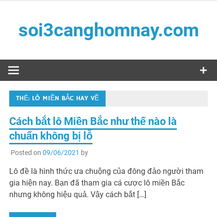
Skip
to
soi3canghomnay.com
content
Soi phải chuẩn – Đánh phải trúng
THẺ:
LÔ MIỀN BẮC HAY VỀ
Cách bắt lô Miền Bắc như thế nào là
chuẩn không bị lỗ
Posted on
09/06/2021
by
Lô đề là hình thức ưa chuộng của đông đảo người tham
gia hiện nay. Bạn đã tham gia cá cược lô miền Bắc
nhưng không hiệu quả. Vậy cách bắt […]