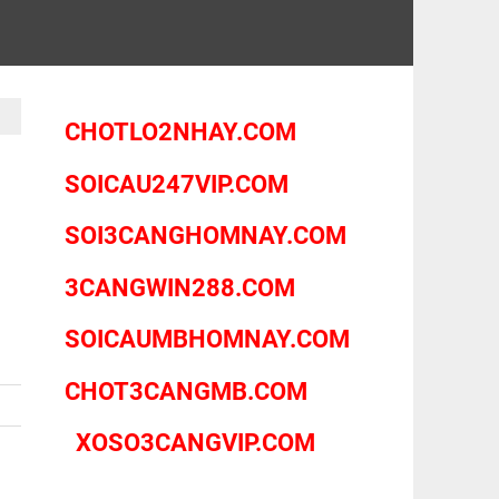
CHOTLO2NHAY.COM
SOICAU247VIP.COM
SOI3CANGHOMNAY.COM
3CANGWIN288.COM
SOICAUMBHOMNAY.COM
CHOT3CANGMB.COM
XOSO3CANGVIP.COM