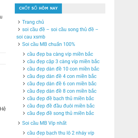
CHỐT SỐ HÔM NAY
au
Trang chủ
soi cầu đề – soi cầu song thủ đề –
soi cau xsmb
Soi cầu MB chuẩn 100%
cầu đẹp ba càng víp miền bắc
cầu đẹp cặp 3 càng víp miền bắc
cầu đẹp dàn đề 10 con miền bắc
cầu đẹp dàn đề 4 con miền bắc
cầu đẹp dàn đề 6 con miền bắc
cầu đẹp dàn đề 8 con miền bắc
cầu đẹp đề bạch thủ miền bắc
cầu đẹp đề đầu đuôi miền bắc
 Hệ
cầu đẹp đề song thủ miền bắc
Soi cầu MB Víp nhất
cầu đẹp bạch thu lô 2 nháy víp