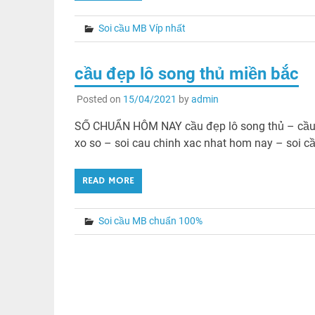
Soi cầu MB Víp nhất
cầu đẹp lô song thủ miền bắc
Posted on
15/04/2021
by
admin
SỐ CHUẨN HÔM NAY cầu đẹp lô song thủ – cầu đ
xo so – soi cau chinh xac nhat hom nay – soi cầ
READ MORE
Soi cầu MB chuẩn 100%