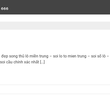
 666
 song thủ lô miền trung – soi lo to mien trung – soi số lô –
 soi cầu chính xác nhất […]