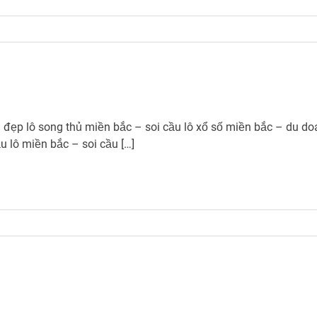
ẹp lô song thủ miền bắc – soi cầu lô xổ số miền bắc – du do
u lô miền bắc – soi cầu […]