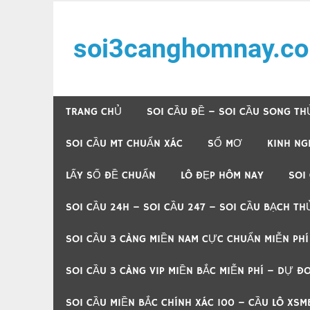
Skip
to
soi3canghomnay.c
content
Soi phải chuẩn – Đánh phải trúng
TRANG CHỦ
SOI CẦU ĐỀ – SOI CẦU SONG TH
SOI CẦU MT CHUẨN XÁC
SỔ MƠ
KINH NG
LẤY SỐ ĐỀ CHUẨN
LÔ ĐẸP HÔM NAY
SOI
SOI CẦU 24H – SOI CẦU 247 – SOI CẦU BẠCH TH
SOI CẦU 3 CÀNG MIỀN NAM CỰC CHUẨN MIỄN PH
SOI CẦU 3 CÀNG VIP MIỀN BẮC MIỄN PHÍ – DỰ Đ
SOI CẦU MIỀN BẮC CHÍNH XÁC 100 – CẦU LÔ XS