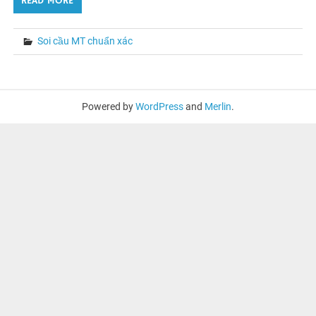
READ MORE
Soi cầu MT chuẩn xác
Powered by
WordPress
and
Merlin
.