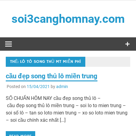
Skip
to
soi3canghomnay.com
content
Soi phải chuẩn – Đánh phải trúng
THẺ:
LÔ TÔ SONG THỦ MT MIỄN PHÍ
cầu đẹp song thủ lô miền trung
Posted on
15/04/2021
by
admin
SỐ CHUẨN HÔM NAY cầu đẹp song thủ lô –
cầu đẹp song thủ lô miền trung – soi lo to mien trung –
soi số lô – tan so loto mien trung – xo so loto mien trung
– soi cầu chính xác nhất […]