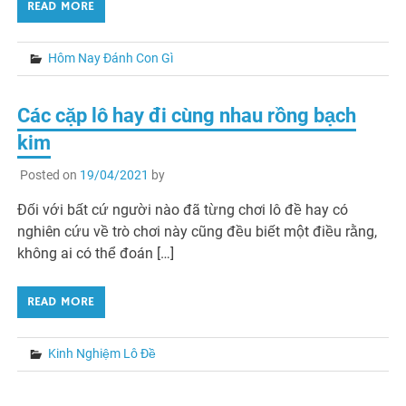
READ MORE
Hôm Nay Đánh Con Gì
Các cặp lô hay đi cùng nhau rồng bạch
kim
Posted on
19/04/2021
by
Đối với bất cứ người nào đã từng chơi lô đề hay có
nghiên cứu về trò chơi này cũng đều biết một điều rằng,
không ai có thể đoán […]
READ MORE
Kinh Nghiệm Lô Đề