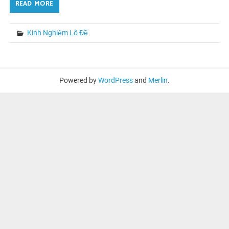
READ MORE
Kinh Nghiệm Lô Đề
Powered by
WordPress
and
Merlin
.