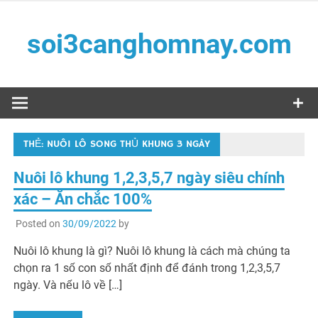
Skip
to
soi3canghomnay.com
content
Soi phải chuẩn – Đánh phải trúng
THẺ:
NUÔI LÔ SONG THỦ KHUNG 3 NGÀY
Nuôi lô khung 1,2,3,5,7 ngày siêu chính
xác – Ăn chắc 100%
Posted on
30/09/2022
by
Nuôi lô khung là gì? Nuôi lô khung là cách mà chúng ta
chọn ra 1 số con số nhất định để đánh trong 1,2,3,5,7
ngày. Và nếu lô về […]