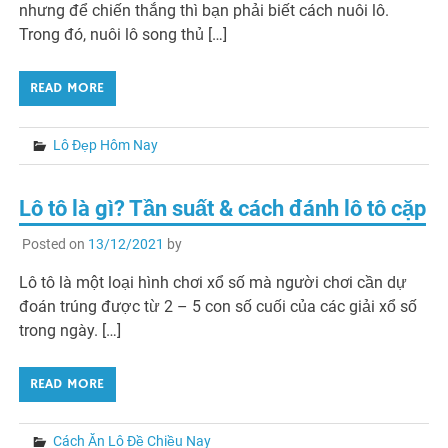
nhưng để chiến thắng thì bạn phải biết cách nuôi lô.
Trong đó, nuôi lô song thủ […]
READ MORE
Lô Đẹp Hôm Nay
Lô tô là gì? Tần suất & cách đánh lô tô cặp
Posted on
13/12/2021
by
Lô tô là một loại hình chơi xổ số mà người chơi cần dự
đoán trúng được từ 2 – 5 con số cuối của các giải xổ số
trong ngày. […]
READ MORE
Cách Ăn Lô Đề Chiều Nay