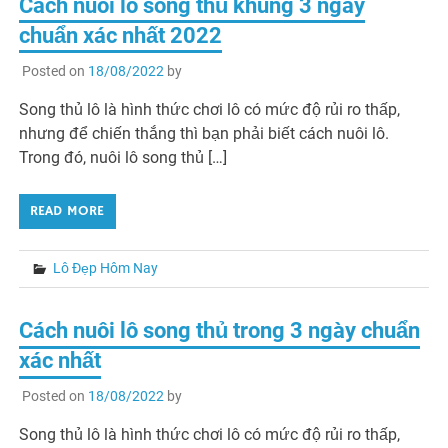
Cách nuôi lô song thủ khung 3 ngày
chuẩn xác nhất 2022
Posted on
18/08/2022
by
Song thủ lô là hình thức chơi lô có mức độ rủi ro thấp,
nhưng để chiến thắng thì bạn phải biết cách nuôi lô.
Trong đó, nuôi lô song thủ […]
READ MORE
Lô Đẹp Hôm Nay
Cách nuôi lô song thủ trong 3 ngày chuẩn
xác nhất
Posted on
18/08/2022
by
Song thủ lô là hình thức chơi lô có mức độ rủi ro thấp,