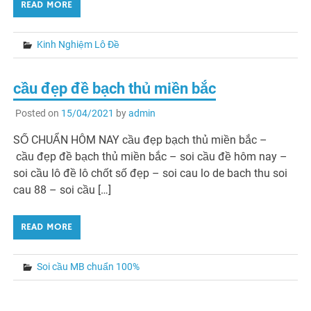
READ MORE
Kinh Nghiệm Lô Đề
cầu đẹp đề bạch thủ miền bắc
Posted on
15/04/2021
by
admin
SỐ CHUẨN HÔM NAY cầu đẹp bạch thủ miền bắc –
cầu đẹp đề bạch thủ miền bắc – soi cầu đề hôm nay –
soi cầu lô đề lô chốt số đẹp – soi cau lo de bach thu soi
cau 88 – soi cầu […]
READ MORE
Soi cầu MB chuẩn 100%