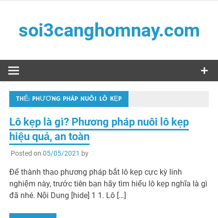
Skip
to
soi3canghomnay.com
content
Soi phải chuẩn – Đánh phải trúng
THẺ:
PHƯƠNG PHÁP NUÔI LÔ KẸP
‍Lô kẹp là gì? Phương pháp nuôi lô kẹp
hiệu quả, an toàn
Posted on
05/05/2021
by
Để thành thạo phương pháp bắt lô kẹp cực kỳ linh
nghiệm này, trước tiên bạn hãy tìm hiểu lô kẹp nghĩa là gì
đã nhé. Nội Dung [hide] 1 1. Lô […]