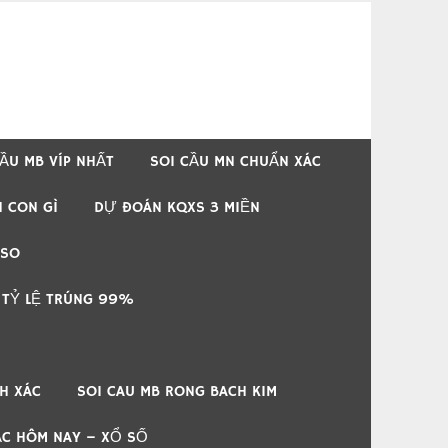
CẦU MB VÍP NHẤT
SOI CẦU MN CHUẨN XÁC
 CON GÌ
DỰ ĐOÁN KQXS 3 MIỀN
 SO
N TỶ LỆ TRÚNG 99%
NH XÁC
SOI CAU MB RONG BACH KIM
ẮC HÔM NAY – XỔ SỐ