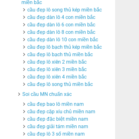
miền bắc
cầu đẹp lô song thủ kép miền bắc
cầu đẹp dàn lô 4 con miền bắc
cầu đẹp dàn lô 6 con miền bắc
cầu đẹp dàn lô 8 con miền bắc
cầu đẹp dàn lô 10 con miền bắc
cầu đẹp lô bạch thủ kép miền bắc
cầu đẹp lô bạch thủ miền bắc
cầu đẹp lô xiên 2 miền bắc
cầu đẹp lô xiên 3 miền bắc
cầu đẹp lô xiên 4 miền bắc
cầu đẹp lô song thủ miền bắc
Soi cầu MN chuẩn xác
cầu đẹp bao lô miền nam
cầu đẹp cặp xíu chủ miền nam
cầu đẹp đặc biệt miền nam
cầu đẹp giải tám miền nam
cầu đẹp lô 3 số miền nam