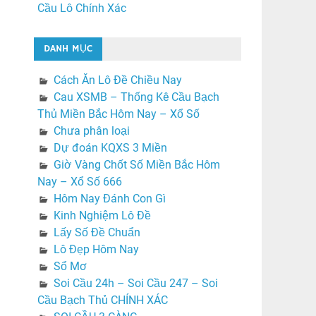
Cầu Lô Chính Xác
DANH MỤC
Cách Ăn Lô Đề Chiều Nay
Cau XSMB – Thống Kê Cầu Bạch
Thủ Miền Bắc Hôm Nay – Xổ Số
Chưa phân loại
Dự đoán KQXS 3 Miền
Giờ Vàng Chốt Số Miền Bắc Hôm
Nay – Xổ Số 666
Hôm Nay Đánh Con Gì
Kinh Nghiệm Lô Đề
Lấy Số Đề Chuẩn
Lô Đẹp Hôm Nay
Sổ Mơ
Soi Cầu 24h – Soi Cầu 247 – Soi
Cầu Bạch Thủ CHÍNH XÁC