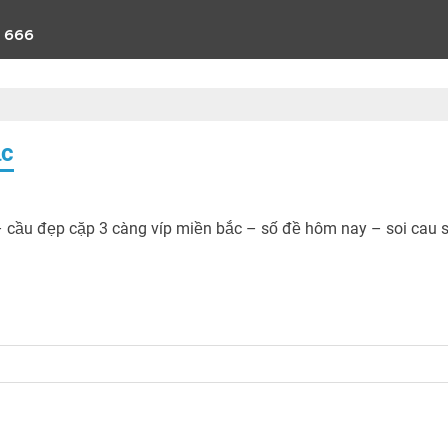
 666
ắc
ầu đẹp cặp 3 càng víp miền bắc – số đề hôm nay – soi cau 