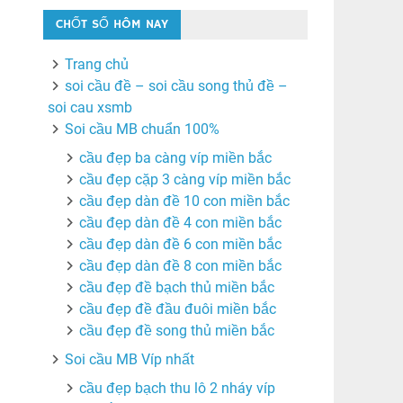
CHỐT SỐ HÔM NAY
Trang chủ
soi cầu đề – soi cầu song thủ đề –
soi cau xsmb
Soi cầu MB chuẩn 100%
cầu đẹp ba càng víp miền bắc
cầu đẹp cặp 3 càng víp miền bắc
cầu đẹp dàn đề 10 con miền bắc
cầu đẹp dàn đề 4 con miền bắc
cầu đẹp dàn đề 6 con miền bắc
cầu đẹp dàn đề 8 con miền bắc
cầu đẹp đề bạch thủ miền bắc
cầu đẹp đề đầu đuôi miền bắc
cầu đẹp đề song thủ miền bắc
Soi cầu MB Víp nhất
cầu đẹp bạch thu lô 2 nháy víp