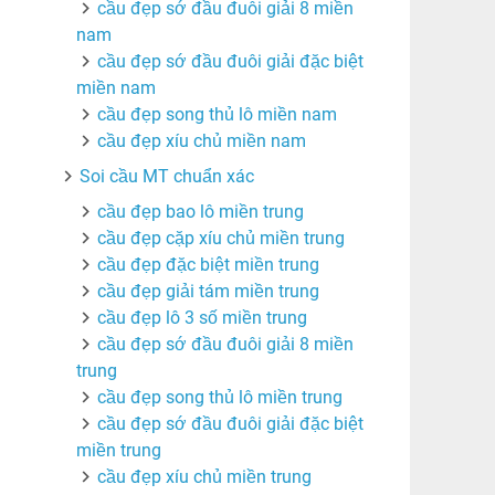
cầu đẹp sớ đầu đuôi giải 8 miền
nam
cầu đẹp sớ đầu đuôi giải đặc biệt
miền nam
cầu đẹp song thủ lô miền nam
cầu đẹp xíu chủ miền nam
Soi cầu MT chuẩn xác
cầu đẹp bao lô miền trung
cầu đẹp cặp xíu chủ miền trung
cầu đẹp đặc biệt miền trung
cầu đẹp giải tám miền trung
cầu đẹp lô 3 số miền trung
cầu đẹp sớ đầu đuôi giải 8 miền
trung
cầu đẹp song thủ lô miền trung
cầu đẹp sớ đầu đuôi giải đặc biệt
miền trung
cầu đẹp xíu chủ miền trung