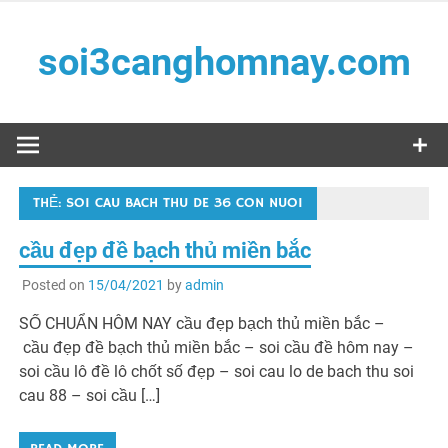
Skip
to
soi3canghomnay.com
content
Soi phải chuẩn – Đánh phải trúng
THẺ:
SOI CAU BACH THU DE 36 CON NUOI
cầu đẹp đề bạch thủ miền bắc
Posted on
15/04/2021
by
admin
SỐ CHUẨN HÔM NAY cầu đẹp bạch thủ miền bắc –
cầu đẹp đề bạch thủ miền bắc – soi cầu đề hôm nay –
soi cầu lô đề lô chốt số đẹp – soi cau lo de bach thu soi
cau 88 – soi cầu […]