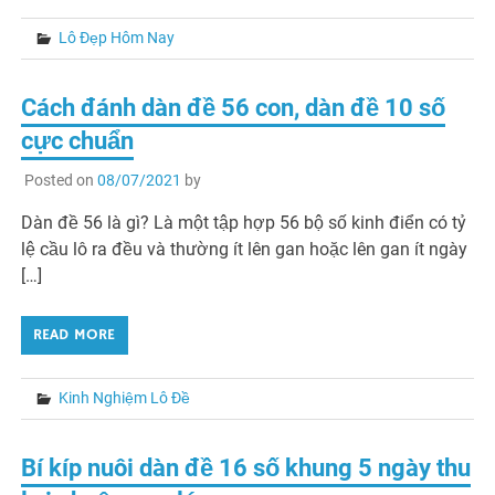
Lô Đẹp Hôm Nay
Cách đánh dàn đề 56 con, dàn đề 10 số
cực chuẩn
Posted on
08/07/2021
by
Dàn đề 56 là gì? Là một tập hợp 56 bộ số kinh điển có tỷ
lệ cầu lô ra đều và thường ít lên gan hoặc lên gan ít ngày
[…]
READ MORE
Kinh Nghiệm Lô Đề
Bí kíp nuôi dàn đề 16 số khung 5 ngày thu