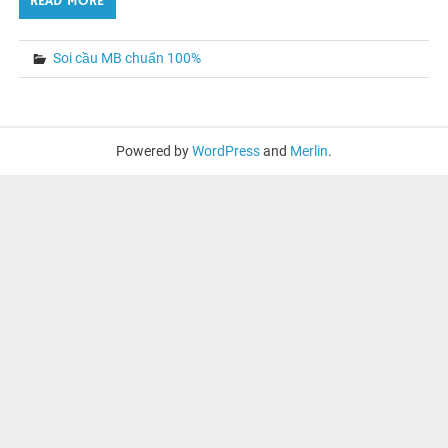
READ MORE
Soi cầu MB chuẩn 100%
Powered by
WordPress
and
Merlin
.