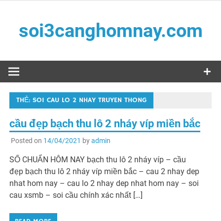
Skip
to
soi3canghomnay.com
content
Soi phải chuẩn – Đánh phải trúng
THẺ:
SOI CAU LO 2 NHAY TRUYEN THONG
cầu đẹp bạch thu lô 2 nháy víp miền bắc
Posted on
14/04/2021
by
admin
SỐ CHUẨN HÔM NAY bạch thu lô 2 nháy víp – cầu
đẹp bạch thu lô 2 nháy víp miền bắc – cau 2 nhay dep
nhat hom nay – cau lo 2 nhay dep nhat hom nay – soi
cau xsmb – soi cầu chính xác nhất […]