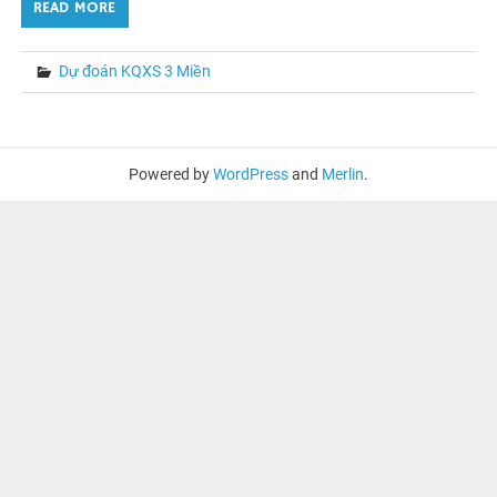
READ MORE
Dự đoán KQXS 3 Miền
Powered by
WordPress
and
Merlin
.