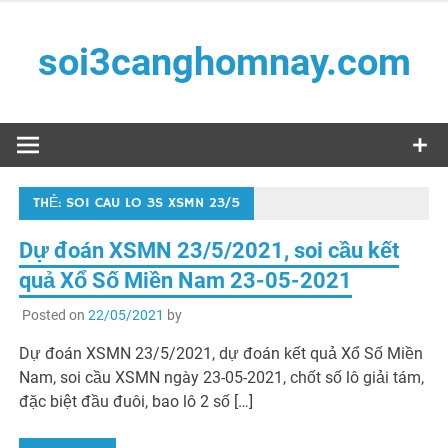
Skip
to
soi3canghomnay.com
content
Soi phải chuẩn – Đánh phải trúng
THẺ:
SOI CAU LO 3S XSMN 23/5
Dự đoán XSMN 23/5/2021, soi cầu kết
quả Xổ Số Miền Nam 23-05-2021
Posted on
22/05/2021
by
Dự đoán XSMN 23/5/2021, dự đoán kết quả Xổ Số Miền
Nam, soi cầu XSMN ngày 23-05-2021, chốt số lô giải tám,
đặc biệt đầu đuôi, bao lô 2 số […]